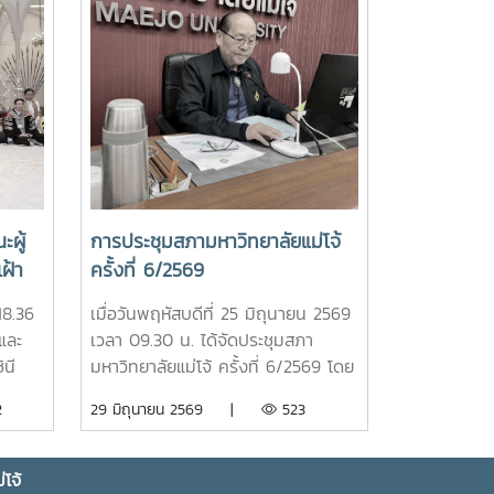
ผู้
การประชุมสภามหาวิทยาลัยแม่โจ้
ฝ้า
ครั้งที่ 6/2569
าฯ
18.36
เมื่อวันพฤหัสบดีที่ 25 มิถุนายน 2569
และ
เวลา 09.30 น. ได้จัดประชุมสภา
ละ
นี
มหาวิทยาลัยแม่โจ้ ครั้งที่ 6/2569 โดย
แห่ง
ห้
มีรองศาสตราจารย์ ดร.เทพ พงษ์พา
2
29 มิถุนายน 2569 |
523
่วม
้าเฝ้า
นิช นายกสภามหาวิทยาลัยแม่โจ้ เป็น
 ถวาย
ประธานที่ประชุม ณ ห้องประชุมสภา
ะนาง
 ครุย
มหาวิทยาลัย ชั้น 5 อาคารสำนักงาน
โจ้