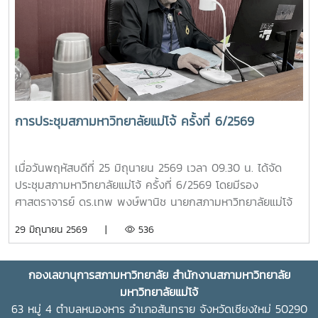
คุณในพระวิสัยทัศน์และการพัฒนาประเทศอย่างยั่งยืน และทูล
เกล้าทูลกระหม่อมถวายปริญญาปรัชญาดุษฎีบัณฑิตกิตติมศักดิ์
สาขาวิชาการจัดการการท่องเที่ยว (หลักสูตรนานาชาติ) พร้อม
ครุยวิทยฐานะ แด่สมเด็จพระนางเจ้า ฯ พระบรมราชินี เพื่อ
เฉลิมพระเกียรติคุณที่ทรงสร้างแรงบันดาลใจให้เกิดการพัฒนา
แหล่งท่องเที่ยวเชิงวัฒนธรรม และขับเคลื่อนอุตสาหกรรมท่อง
เที่ยวไทยให้เป็นที่ประจักษ์ การทูลเกล้าทูลกระหม่อมถวาย
การประชุมสภามหาวิทยาลัยแม่โจ้ ครั้งที่ 6/2569
ปริญญาบัตรในครั้งนี้ สะท้อนถึงพระอัจฉริยภาพและพระวิสัยทัศน์
อันกว้างไกล ที่ทรงมุ่งมั่นพัฒนาคุณภาพชีวิตของราษฎร ควบคู่
ไปกับการอนุรักษ์ทรัพยากรธรรมชาติและสิ่งแวดล้อมอย่างสมดุล
เมื่อวันพฤหัสบดีที่ 25 มิถุนายน 2569 เวลา 09.30 น. ได้จัด
ซึ่งสอดคล้องกับหลักการและปรัชญาของสาขาวิชาการพัฒนาภูมิ
ประชุมสภามหาวิทยาลัยแม่โจ้ ครั้งที่ 6/2569 โดยมีรอง
สังคมอย่างยั่งยืน ที่มหาวิทยาลัยแม่โจ้ได้มุ่งเน้นเสริมสร้างองค์
ศาสตราจารย์ ดร.เทพ พงษ์พานิช นายกสภามหาวิทยาลัยแม่โจ้
ความรู้เพื่อประโยชน์แก่สังคมและประเทศชาติ
เป็นประธานที่ประชุม ณ ห้องประชุมสภามหาวิทยาลัย ชั้น 5
29 มิถุนายน 2569 |
536
อาคารสำนักงานมหาวิทยาลัย 2 มหาวิทยาลัยแม่โจ้ และจัดประชุม
ออนไลน์ผ่านระบบ ZOOM MEETING
กองเลขานุการสภามหาวิทยาลัย สำนักงานสภามหาวิทยาลัย
มหาวิทยาลัยแม่โจ้
63 หมู่ 4 ตำบลหนองหาร อำเภอสันทราย จังหวัดเชียงใหม่ 50290