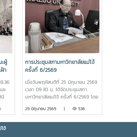
ผู้
การประชุมสภามหาวิทยาลัยแม่โจ้
ฝ้า
ครั้งที่ 6/2569
าฯ
18.36
เมื่อวันพฤหัสบดีที่ 25 มิถุนายน 2569
และ
เวลา 09.30 น. ได้จัดประชุมสภา
ละ
นี
มหาวิทยาลัยแม่โจ้ ครั้งที่ 6/2569 โดย
แห่ง
ห้
มีรองศาสตราจารย์ ดร.เทพ พงษ์พา
6
29 มิถุนายน 2569 |
536
่วม
้าเฝ้า
นิช นายกสภามหาวิทยาลัยแม่โจ้ เป็น
 ถวาย
ประธานที่ประชุม ณ ห้องประชุมสภา
ะนาง
 ครุย
มหาวิทยาลัย ชั้น 5 อาคารสำนักงาน
โจ้
ป็น
มหาวิทยาลัย 2 มหาวิทยาลัยแม่โจ้ และ