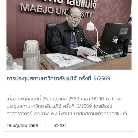
รองศาสตราจารย์ ดร.เทพ พงษ์พานิช นายกสภามหาวิทยาลัยแม่
โจ้ นำคณะผู้บริหารมหาวิทยาลัยเข้าเฝ้าฯ ทูลเกล้าทูลกระหม่อม
ถวายปริญญาดุษฎีบัณฑิตกิตติมศักดิ์ สาขาการพัฒนาภูมิสังคม
อย่างยั่งยืน แด่พระบาทสมเด็จพระเจ้าอยู่หัว เพื่อเฉลิมพระเกียรติ
คุณในพระวิสัยทัศน์และการพัฒนาประเทศอย่างยั่งยืน และทูล
เกล้าทูลกระหม่อมถวายปริญญาปรัชญาดุษฎีบัณฑิตกิตติมศักดิ์
สาขาวิชาการจัดการการท่องเที่ยว (หลักสูตรนานาชาติ) พร้อม
ครุยวิทยฐานะ แด่สมเด็จพระนางเจ้า ฯ พระบรมราชินี เพื่อ
เฉลิมพระเกียรติคุณที่ทรงสร้างแรงบันดาลใจให้เกิดการพัฒนา
แหล่งท่องเที่ยวเชิงวัฒนธรรม และขับเคลื่อนอุตสาหกรรมท่อง
เที่ยวไทยให้เป็นที่ประจักษ์ การทูลเกล้าทูลกระหม่อมถวาย
การประชุมสภามหาวิทยาลัยแม่โจ้ ครั้งที่ 6/2569
ปริญญาบัตรในครั้งนี้ สะท้อนถึงพระอัจฉริยภาพและพระวิสัยทัศน์
อันกว้างไกล ที่ทรงมุ่งมั่นพัฒนาคุณภาพชีวิตของราษฎร ควบคู่
ไปกับการอนุรักษ์ทรัพยากรธรรมชาติและสิ่งแวดล้อมอย่างสมดุล
เมื่อวันพฤหัสบดีที่ 25 มิถุนายน 2569 เวลา 09.30 น. ได้จัด
ซึ่งสอดคล้องกับหลักการและปรัชญาของสาขาวิชาการพัฒนาภูมิ
ประชุมสภามหาวิทยาลัยแม่โจ้ ครั้งที่ 6/2569 โดยมีรอง
สังคมอย่างยั่งยืน ที่มหาวิทยาลัยแม่โจ้ได้มุ่งเน้นเสริมสร้างองค์
ศาสตราจารย์ ดร.เทพ พงษ์พานิช นายกสภามหาวิทยาลัยแม่โจ้
ความรู้เพื่อประโยชน์แก่สังคมและประเทศชาติ
เป็นประธานที่ประชุม ณ ห้องประชุมสภามหาวิทยาลัย ชั้น 5
29 มิถุนายน 2569 |
531
อาคารสำนักงานมหาวิทยาลัย 2 มหาวิทยาลัยแม่โจ้ และจัดประชุม
ออนไลน์ผ่านระบบ ZOOM MEETING