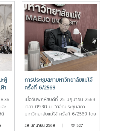
ผู้
การประชุมสภามหาวิทยาลัยแม่โจ้
ฝ้า
ครั้งที่ 6/2569
าฯ
18.36
เมื่อวันพฤหัสบดีที่ 25 มิถุนายน 2569
และ
เวลา 09.30 น. ได้จัดประชุมสภา
ละ
นี
มหาวิทยาลัยแม่โจ้ ครั้งที่ 6/2569 โดย
แห่ง
ห้
มีรองศาสตราจารย์ ดร.เทพ พงษ์พา
6
29 มิถุนายน 2569 |
527
่วม
้าเฝ้า
นิช นายกสภามหาวิทยาลัยแม่โจ้ เป็น