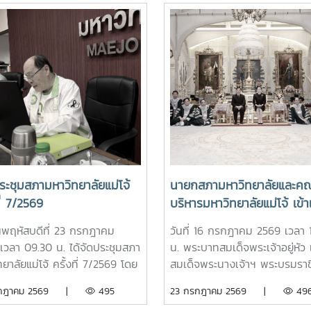
ะชุมสภามหาวิทยาลัยแม่โจ้
นายกสภามหาวิทยาลัยและคณะ
ที่ 7/2569
บริหารมหาวิทยาลัยแม่โจ้ เข้าเ
ทูลละอองธุลีพระบาท ทูลเกล้
วันพฤหัสบดีที่ 23 กรกฎาคม
วันที่ 16 กรกฎาคม 2569 เวลา 
ถวายปริญญาดุษฎีบัณฑิต
เวลา 09.30 น. ได้จัดประชุมสภา
น. พระบาทสมเด็จพระเจ้าอยู่หัว 
กิตติมศักดิ์ ครุยวิทยฐานะ แ
ยาลัยแม่โจ้ ครั้งที่ 7/2569 โดย
สมเด็จพระนางเจ้าฯ พระบรมราชิ
ผลิตภัณฑ์มงคลที่เป็นตัวแทน
ศาสตราจารย์ ดร.เทพ พงษ์พา
พระราชทานพระบรมราชวโรกาสใ
รกฎาคม 2569 |
495
23 กรกฎาคม 2569 |
49
ความสำเร็จของมหาวิทยาลัยร
ายกสภามหาวิทยาลัยแม่โจ้ เป็น
คณะผู้บริหารมหาวิทยาลัยแม่โจ้ เข