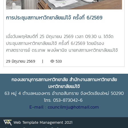
เฉลิมพระเกียรติคุณที่ทรงสร้างแรงบันดาลใจให้เกิดการพัฒนา
แหล่งท่องเที่ยวเชิงวัฒนธรรม และขับเคลื่อนอุตสาหกรรมท่อง
เที่ยวไทยให้เป็นที่ประจักษ์ การทูลเกล้าทูลกระหม่อมถวาย
การประชุมสภามหาวิทยาลัยแม่โจ้ ครั้งที่ 6/2569
ปริญญาบัตรในครั้งนี้ สะท้อนถึงพระอัจฉริยภาพและพระวิสัยทัศน์
อันกว้างไกล ที่ทรงมุ่งมั่นพัฒนาคุณภาพชีวิตของราษฎร ควบคู่
ไปกับการอนุรักษ์ทรัพยากรธรรมชาติและสิ่งแวดล้อมอย่างสมดุล
เมื่อวันพฤหัสบดีที่ 25 มิถุนายน 2569 เวลา 09.30 น. ได้จัด
ซึ่งสอดคล้องกับหลักการและปรัชญาของสาขาวิชาการพัฒนาภูมิ
ประชุมสภามหาวิทยาลัยแม่โจ้ ครั้งที่ 6/2569 โดยมีรอง
สังคมอย่างยั่งยืน ที่มหาวิทยาลัยแม่โจ้ได้มุ่งเน้นเสริมสร้างองค์
ศาสตราจารย์ ดร.เทพ พงษ์พานิช นายกสภามหาวิทยาลัยแม่โจ้
ความรู้เพื่อประโยชน์แก่สังคมและประเทศชาติ
เป็นประธานที่ประชุม ณ ห้องประชุมสภามหาวิทยาลัย ชั้น 5
29 มิถุนายน 2569 |
533
อาคารสำนักงานมหาวิทยาลัย 2 มหาวิทยาลัยแม่โจ้ และจัดประชุม
ออนไลน์ผ่านระบบ ZOOM MEETING
กองเลขานุการสภามหาวิทยาลัย สำนักงานสภามหาวิทยาลัย
มหาวิทยาลัยแม่โจ้
63 หมู่ 4 ตำบลหนองหาร อำเภอสันทราย จังหวัดเชียงใหม่ 50290
โทร. 053-873042-6
E-mail : councilmju@hotmail.com
Web Template Management 2021