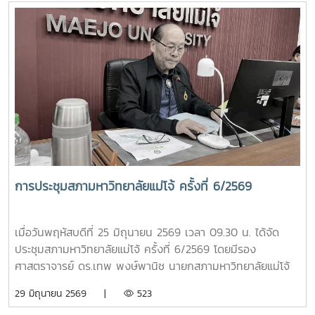
รองศาสตราจารย์ ดร.เทพ พงษ์พานิช นายกสภามหาวิทยาลัยแม่
โจ้ นำคณะผู้บริหารมหาวิทยาลัยเข้าเฝ้าฯ ทูลเกล้าทูลกระหม่อม
ถวายปริญญาดุษฎีบัณฑิตกิตติมศักดิ์ สาขาการพัฒนาภูมิสังคม
อย่างยั่งยืน แด่พระบาทสมเด็จพระเจ้าอยู่หัว เพื่อเฉลิมพระเกียรติ
คุณในพระวิสัยทัศน์และการพัฒนาประเทศอย่างยั่งยืน และทูล
เกล้าทูลกระหม่อมถวายปริญญาปรัชญาดุษฎีบัณฑิตกิตติมศักดิ์
สาขาวิชาการจัดการการท่องเที่ยว (หลักสูตรนานาชาติ) พร้อม
ครุยวิทยฐานะ แด่สมเด็จพระนางเจ้า ฯ พระบรมราชินี เพื่อ
เฉลิมพระเกียรติคุณที่ทรงสร้างแรงบันดาลใจให้เกิดการพัฒนา
แหล่งท่องเที่ยวเชิงวัฒนธรรม และขับเคลื่อนอุตสาหกรรมท่อง
เที่ยวไทยให้เป็นที่ประจักษ์ การทูลเกล้าทูลกระหม่อมถวาย
การประชุมสภามหาวิทยาลัยแม่โจ้ ครั้งที่ 6/2569
ปริญญาบัตรในครั้งนี้ สะท้อนถึงพระอัจฉริยภาพและพระวิสัยทัศน์
อันกว้างไกล ที่ทรงมุ่งมั่นพัฒนาคุณภาพชีวิตของราษฎร ควบคู่
ไปกับการอนุรักษ์ทรัพยากรธรรมชาติและสิ่งแวดล้อมอย่างสมดุล
เมื่อวันพฤหัสบดีที่ 25 มิถุนายน 2569 เวลา 09.30 น. ได้จัด
ซึ่งสอดคล้องกับหลักการและปรัชญาของสาขาวิชาการพัฒนาภูมิ
ประชุมสภามหาวิทยาลัยแม่โจ้ ครั้งที่ 6/2569 โดยมีรอง
สังคมอย่างยั่งยืน ที่มหาวิทยาลัยแม่โจ้ได้มุ่งเน้นเสริมสร้างองค์
ศาสตราจารย์ ดร.เทพ พงษ์พานิช นายกสภามหาวิทยาลัยแม่โจ้
ความรู้เพื่อประโยชน์แก่สังคมและประเทศชาติ
เป็นประธานที่ประชุม ณ ห้องประชุมสภามหาวิทยาลัย ชั้น 5
29 มิถุนายน 2569 |
523
อาคารสำนักงานมหาวิทยาลัย 2 มหาวิทยาลัยแม่โจ้ และจัดประชุม