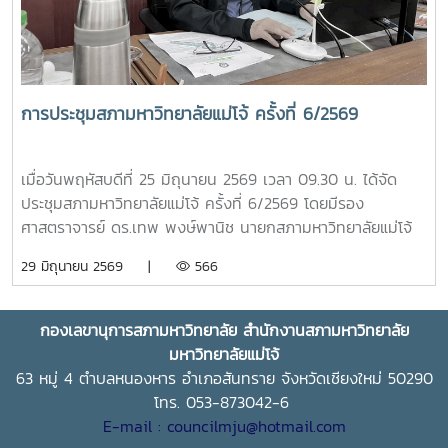
สาขาวิชาการจัดการการท่องเที่ยว (หลักสูตรนานาชาติ) พร้อม
ครุยวิทยฐานะ แด่สมเด็จพระนางเจ้า ฯ พระบรมราชินี เพื่อ
เฉลิมพระเกียรติคุณที่ทรงสร้างแรงบันดาลใจให้เกิดการพัฒนา
แหล่งท่องเที่ยวเชิงวัฒนธรรม และขับเคลื่อนอุตสาหกรรมท่อง
เที่ยวไทยให้เป็นที่ประจักษ์ การทูลเกล้าทูลกระหม่อมถวาย
การประชุมสภามหาวิทยาลัยแม่โจ้ ครั้งที่ 6/2569
ปริญญาบัตรในครั้งนี้ สะท้อนถึงพระอัจฉริยภาพและพระวิสัยทัศน์
อันกว้างไกล ที่ทรงมุ่งมั่นพัฒนาคุณภาพชีวิตของราษฎร ควบคู่
ไปกับการอนุรักษ์ทรัพยากรธรรมชาติและสิ่งแวดล้อมอย่างสมดุล
เมื่อวันพฤหัสบดีที่ 25 มิถุนายน 2569 เวลา 09.30 น. ได้จัด
ซึ่งสอดคล้องกับหลักการและปรัชญาของสาขาวิชาการพัฒนาภูมิ
ประชุมสภามหาวิทยาลัยแม่โจ้ ครั้งที่ 6/2569 โดยมีรอง
สังคมอย่างยั่งยืน ที่มหาวิทยาลัยแม่โจ้ได้มุ่งเน้นเสริมสร้างองค์
ศาสตราจารย์ ดร.เทพ พงษ์พานิช นายกสภามหาวิทยาลัยแม่โจ้
ความรู้เพื่อประโยชน์แก่สังคมและประเทศชาติ
เป็นประธานที่ประชุม ณ ห้องประชุมสภามหาวิทยาลัย ชั้น 5
29 มิถุนายน 2569 |
566
อาคารสำนักงานมหาวิทยาลัย 2 มหาวิทยาลัยแม่โจ้ และจัดประชุม
ออนไลน์ผ่านระบบ ZOOM MEETING
กองเลขานุการสภามหาวิทยาลัย สำนักงานสภามหาวิทยาลัย
มหาวิทยาลัยแม่โจ้
63 หมู่ 4 ตำบลหนองหาร อำเภอสันทราย จังหวัดเชียงใหม่ 50290
โทร. 053-873042-6
E-mail : councilmju@hotmail.com