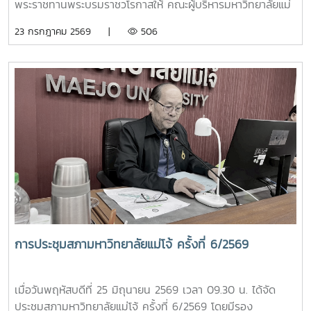
พระราชทานพระบรมราชวโรกาสให้ คณะผู้บริหารมหาวิทยาลัยแม่
พระบรมราชินี
โจ้ เข้าเฝ้าทูลละอองธุลีพระบาท ทูลเกล้าฯ ถวายปริญญาดุษฎี
23 กรกฎาคม 2569 |
506
บัณฑิตกิตติมศักดิ์ ครุยวิทยฐานะ และผลิตภัณฑ์มงคลที่เป็น
ตัวแทนแห่งความสำเร็จของมหาวิทยาลัยร่วมกับชุมชน ในการนี้
รองศาสตราจารย์ ดร.เทพ พงษ์พานิช นายกสภามหาวิทยาลัยแม่
โจ้ นำคณะผู้บริหารมหาวิทยาลัยเข้าเฝ้าฯ ทูลเกล้าทูลกระหม่อม
ถวายปริญญาดุษฎีบัณฑิตกิตติมศักดิ์ สาขาการพัฒนาภูมิสังคม
อย่างยั่งยืน แด่พระบาทสมเด็จพระเจ้าอยู่หัว เพื่อเฉลิมพระเกียรติ
คุณในพระวิสัยทัศน์และการพัฒนาประเทศอย่างยั่งยืน และทูล
เกล้าทูลกระหม่อมถวายปริญญาปรัชญาดุษฎีบัณฑิตกิตติมศักดิ์
สาขาวิชาการจัดการการท่องเที่ยว (หลักสูตรนานาชาติ) พร้อม
ครุยวิทยฐานะ แด่สมเด็จพระนางเจ้า ฯ พระบรมราชินี เพื่อ
เฉลิมพระเกียรติคุณที่ทรงสร้างแรงบันดาลใจให้เกิดการพัฒนา
แหล่งท่องเที่ยวเชิงวัฒนธรรม และขับเคลื่อนอุตสาหกรรมท่อง
เที่ยวไทยให้เป็นที่ประจักษ์ การทูลเกล้าทูลกระหม่อมถวาย
การประชุมสภามหาวิทยาลัยแม่โจ้ ครั้งที่ 6/2569
ปริญญาบัตรในครั้งนี้ สะท้อนถึงพระอัจฉริยภาพและพระวิสัยทัศน์
อันกว้างไกล ที่ทรงมุ่งมั่นพัฒนาคุณภาพชีวิตของราษฎร ควบคู่
ไปกับการอนุรักษ์ทรัพยากรธรรมชาติและสิ่งแวดล้อมอย่างสมดุล
เมื่อวันพฤหัสบดีที่ 25 มิถุนายน 2569 เวลา 09.30 น. ได้จัด
ซึ่งสอดคล้องกับหลักการและปรัชญาของสาขาวิชาการพัฒนาภูมิ
ประชุมสภามหาวิทยาลัยแม่โจ้ ครั้งที่ 6/2569 โดยมีรอง