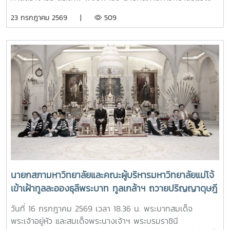
เป็นประธานที่ประชุม ณ ห้องประชุมสภามหาวิทยาลัย ชั้น 5
23 กรกฎาคม 2569 |
509
อาคารสำนักงานมหาวิทยาลัย 2 มหาวิทยาลัยแม่โจ้ และจัดประชุม
ออนไลน์ผ่านระบบ ZOOM MEETING
นายกสภามหาวิทยาลัยและคณะผู้บริหารมหาวิทยาลัยแม่โจ้
เข้าเฝ้าทูลละอองธุลีพระบาท ทูลเกล้าฯ ถวายปริญญาดุษฎี
บัณฑิตกิตติมศักดิ์ ครุยวิทยฐานะ และผลิตภัณฑ์มงคลที่
วันที่ 16 กรกฎาคม 2569 เวลา 18.36 น. พระบาทสมเด็จ
เป็นตัวแทนแห่งความสำเร็จของมหาวิทยาลัยร่วมกับชุมชน
พระเจ้าอยู่หัว และสมเด็จพระนางเจ้าฯ พระบรมราชินี
แด่พระบาทสมเด็จพระเจ้าอยู่หัว และสมเด็จพระนางเจ้าฯ