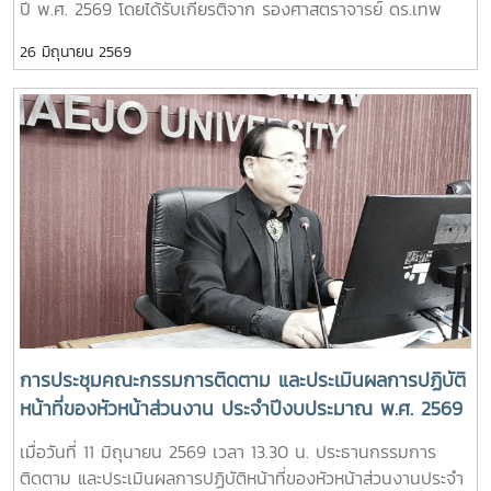
ปี พ.ศ. 2569 โดยได้รับเกียรติจาก รองศาสตราจารย์ ดร.เทพ
พงษ์พานิช นายกสภามหาวิทยาลัย เป็นประธานในพิธีเปิด รอง
26 มิถุนายน 2569
ศาสตราจารย์ ดร.เกรียงศักดิ์ ศรีเงินยวง เลขานุการสภา
มหาวิทยาลัย กล่าวรายงาน มีคณะกรรมการสภามหาวิทยาลัย และ
ผู้บริหารมหาวิทยาลัย นำโดย รองศาสตราจารย์ ดร.วีระพล ทอง
มา อธิการบดี พร้อมด้วยรองอธิการบดี ผู้ช่วยอธิการบดี คณบดี
ผู้อำนวยการสำนัก และเจ้าหน้าที่ เข้าร่วมโครงการ จำนวน 100
คน ณ ห้องประชุม Convention 1-2 โรงแรมวินทรี ซิตี้ รีสอร์ท
จังหวัดเชียงใหม่ สภามหาวิทยาลัยในฐานะองค์กรกำกับดูแลเชิง
นโยบาย มีบทบาทสำคัญในการกำหนดทิศทางการพัฒนา
มหาวิทยาลัย การกำกับติดตามการดำเนินงาน และการให้ข้อเสนอ
แนะเชิงนโยบายเพื่อการขับเคลื่อนมหาวิทยาลัยไปสู่เป้าหมายตาม
ยุทธศาสตร์ของประเทศ และความคาดหวังของสังคม การจัด
โครงการทบทวนงานด้านนโยบาย (Retreat) ของสภา
มหาวิทยาลัย ในครั้งนี้ได้เน้นใน เรื่อง “พลิกโฉมมหาวิทยาลัยกลุ่ม
การประชุมคณะกรรมการติดตาม และประเมินผลการปฏิบัติ
2: การยกระดับงานวิจัยสู่การใช้ประโยชน์เชิงพาณิชย์ – การผลิต
หน้าที่ของหัวหน้าส่วนงาน ประจำปีงบประมาณ พ.ศ. 2569
บัณฑิตให้ทำงานเป็น” จึงเป็นเวทีสำคัญระหว่างกรรมการสภา
ครั้งที่ 2/2569
เมื่อวันที่ 11 มิถุนายน 2569 เวลา 13.30 น. ประธานกรรมการ
มหาวิทยาลัย ผู้บริหารมหาวิทยาลัย และผู้เกี่ยวข้อง ได้ร่วมกับแลก
ติดตาม และประเมินผลการปฏิบัติหน้าที่ของหัวหน้าส่วนงานประจำ
เปลี่ยนความคิดเห็น วิเคราะห์สถานการณ์ ทบทวนทิศทางการ