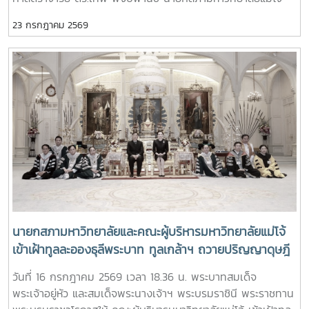
เป็นประธานที่ประชุม ณ ห้องประชุมสภามหาวิทยาลัย ชั้น 5 อาคาร
23 กรกฎาคม 2569
สำนักงานมหาวิทยาลัย 2 มหาวิทยาลัยแม่โจ้ และจัดประชุมออนไลน์
ผ่านระบบ ZOOM MEETING
นายกสภามหาวิทยาลัยและคณะผู้บริหารมหาวิทยาลัยแม่โจ้
เข้าเฝ้าทูลละอองธุลีพระบาท ทูลเกล้าฯ ถวายปริญญาดุษฎี
บัณฑิตกิตติมศักดิ์ ครุยวิทยฐานะ และผลิตภัณฑ์มงคลที่เป็น
วันที่ 16 กรกฎาคม 2569 เวลา 18.36 น. พระบาทสมเด็จ
ตัวแทนแห่งความสำเร็จของมหาวิทยาลัยร่วมกับชุมชน แด่
พระเจ้าอยู่หัว และสมเด็จพระนางเจ้าฯ พระบรมราชินี พระราชทาน
พระบาทสมเด็จพระเจ้าอยู่หัว และสมเด็จพระนางเจ้าฯ