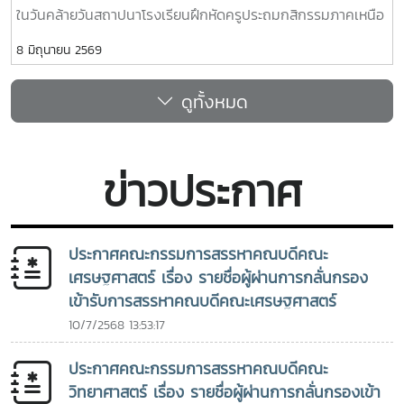
ในวันคล้ายวันสถาปนาโรงเรียนฝึกหัดครูประถมกสิกรรมภาคเหนือ
ประจำปี 2569 โดยมีคณะผู้บริหารมหาวิทยาลัย ผู้แทนคณาจารย์
8 มิถุนายน 2569
บุคลากร พร้อมด้วย ดร.ขุนศรี ทองย้อย นายกสมาคมศิษย์เก่าแม่
โจ้ และผู้แทนองค์กรนักศึกษา ร่วมพิธีบวงสรวงพระพิรุณทรงนาค
ดูทั้งหมด
จากนั้น เวลา 09.00 น. มีพิธีวางพวงมาลาคารวะอนุสาวรีย์
อำมาตย์โทพระช่วงเกษตรศิลปการ “บิดาเกษตรแม่โจ้” ผู้บุกเบิก
ก่อตั้งแม่โจ้ โดยมีคุณขุมทรัพย์ โลจายะ ทายาทอำมาตย์โทพระช่วง
เกษตรศิลปการ ให้เกียรติเข้าร่วมพิธีดังกล่าว ภาพ : FB เพจ
ข่าวประกาศ
มหาวิทยาลัยแม่โจ้, กองกลาง มหาวิทยาลัยแม่โจ้
ประกาศคณะกรรมการสรรหาคณบดีคณะ
เศรษฐศาสตร์ เรื่อง รายชื่อผู้ผ่านการกลั่นกรอง
เข้ารับการสรรหาคณบดีคณะเศรษฐศาสตร์
10/7/2568 13:53:17
ประกาศคณะกรรมการสรรหาคณบดีคณะ
วิทยาศาสตร์ เรื่อง รายชื่อผู้ผ่านการกลั่นกรองเข้า