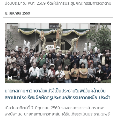
ปีงบประมาณ พ.ศ. 2569 จัดให้มีการประชุมคณะกรรมการติดตาม
ดำเนินงาน ตลอดจนกำหนดแนวทางเชิงนโยบายและกลไกการขับ
และประเมินผลการปฏิบัติหน้าที่ของหัวหน้าส่วนงาน ประจำ
เคลื่อนมหาวิทยาลัยให้สามารถปรับตัวและพัฒนาได้อย่างมี
12 มิถุนายน 2569
ปีงบประมาณ พ.ศ. 2569 ครั้งที่ 2/2569 และได้มอบหมายให้ รอง
ประสิทธิภาพและยั่งยืน
ศาสตราจารย์ ดร.วีระพล ทองมา อธิการบดี รองประธาน
กรรมการ ปฏิบัติหน้าที่ประธานที่ประชุม โดยมีกรรมการเข้าร่วม
ประชุม ดังนี้ 1) ผู้ช่วยศาสตราจารย์ ดร.ชนาพร ขันธบุตร 2) รอง
ศาสตราจารย์ ว่าที่ร้อยตรี ดร.จงกล พรมยะ 3) ผู้ช่วย
ศาสตราจารย์ ดร.พิมพ์ชนก สังข์แก้ว ประธานสภาพนักงาน และ
ผู้ช่วยศาสตราจารย์ ดร.ปรีดา ศรีนฤวรรณ ผู้ช่วยอธิการบดี เป็น
เลขานุการคณะกรรมการฯ ทั้งนี้ เมื่อเวลา 14.30 น. ประธาน
กรรมการติดตาม และประเมินผลฯ ได้เชิญหัวหน้าส่วนงานเข้าร่วม
ประชุมกับคณะกรรมการติดตาม และประเมินผลฯ เพื่อนำเสนอผล
การดำเนินงานตามแผนปฏิบัติการ ประจำปีงบประมาณ พ.ศ.
2569 และการพบปะพูดคุย รับฟังปัญหาและอุปสรรคในการดำเนิน
งานของหัวหน้าส่วนงาน โดยมีคณบดีและผู้อำนวยการสำนักเข้า
นายกสภามหาวิทยาลัยแม่โจ้เป็นประธานในพิธีวันคล้ายวัน
ร่วมประชุมพร้อมเพรียงกัน ณ ห้องประชุมสภามหาวิทยาลัย ชั้น 5
สถาปนาโรงเรียนฝึกหัดครูประถมกสิกรรมภาคเหนือ ประจำ
อาคารสำนักงานมหาวิทยาลัย 2 มหาวิทยาลัยแม่โจ้ ทั้งนี้ คณบดี
ปี 2569
เมื่อวันอาทิตย์ที่ 7 มิถุนายน 2569 รองศาสตราจารย์ ดร.เทพ
มหาวิทยาลัยแม่โจ้-ชุมพร เข้าร่วมประชุมผ่านสื่ออิเล็กทรอนิกส์
พงษ์พานิช นายกสภามหาวิทยาลัย ได้รับเกียรติเป็นประธานในพิธี
Zoom Meeting