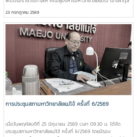
พระบรมราชวโรกาสให้ คณะผู้บริหารมหาวิทยาลัยแม่โจ้ เข้าเฝ้าทูล
พระบรมราชินี
ละอองธุลีพระบาท ทูลเกล้าฯ ถวายปริญญาดุษฎีบัณฑิต
23 กรกฎาคม 2569
กิตติมศักดิ์ ครุยวิทยฐานะ และผลิตภัณฑ์มงคลที่เป็นตัวแทนแห่ง
ความสำเร็จของมหาวิทยาลัยร่วมกับชุมชน ในการนี้ รอง
ศาสตราจารย์ ดร.เทพ พงษ์พานิช นายกสภามหาวิทยาลัยแม่โจ้
นำคณะผู้บริหารมหาวิทยาลัยเข้าเฝ้าฯ ทูลเกล้าทูลกระหม่อมถวาย
ปริญญาดุษฎีบัณฑิตกิตติมศักดิ์ สาขาการพัฒนาภูมิสังคมอย่าง
ยั่งยืน แด่พระบาทสมเด็จพระเจ้าอยู่หัว เพื่อเฉลิมพระเกียรติคุณใน
พระวิสัยทัศน์และการพัฒนาประเทศอย่างยั่งยืน และทูลเกล้าทูล
กระหม่อมถวายปริญญาปรัชญาดุษฎีบัณฑิตกิตติมศักดิ์ สาขา
วิชาการจัดการการท่องเที่ยว (หลักสูตรนานาชาติ) พร้อมครุย
วิทยฐานะ แด่สมเด็จพระนางเจ้า ฯ พระบรมราชินี เพื่อ
เฉลิมพระเกียรติคุณที่ทรงสร้างแรงบันดาลใจให้เกิดการพัฒนา
แหล่งท่องเที่ยวเชิงวัฒนธรรม และขับเคลื่อนอุตสาหกรรมท่อง
เที่ยวไทยให้เป็นที่ประจักษ์ การทูลเกล้าทูลกระหม่อมถวายปริญญา
การประชุมสภามหาวิทยาลัยแม่โจ้ ครั้งที่ 6/2569
บัตรในครั้งนี้ สะท้อนถึงพระอัจฉริยภาพและพระวิสัยทัศน์อันกว้าง
ไกล ที่ทรงมุ่งมั่นพัฒนาคุณภาพชีวิตของราษฎร ควบคู่ไปกับการ
เมื่อวันพฤหัสบดีที่ 25 มิถุนายน 2569 เวลา 09.30 น. ได้จัด
อนุรักษ์ทรัพยากรธรรมชาติและสิ่งแวดล้อมอย่างสมดุล ซึ่ง
ประชุมสภามหาวิทยาลัยแม่โจ้ ครั้งที่ 6/2569 โดยมีรอง
สอดคล้องกับหลักการและปรัชญาของสาขาวิชาการพัฒนาภูมิ