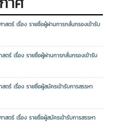
ะกาศ
้าที่ของหัวหน้าส่วน
คณะผู้บริหาร
ดุษฎีบัณฑิตกิตติมศักดิ์ สาขา
น ประจำ
มหาวิทยาลัย ผู้แทน
วิชาการจัดการการท่องเที่ยว
งบประมาณ พ.ศ.
คณาจารย์ บุคลากร
(หลักสูตรนานาชาติ) พร้อมครุย
69 ครั้งที่ 2/2569
พร้อมด้วย ดร.ขุนศรี
เรื่อง รายชื่อผู้ผ่านการกลั่นกรองเข้ารับ
วิทยฐานะ แด่สมเด็จพระนางเจ้า ฯ
ะได้มอบหมายให้ รอง
ทองย้อย นายกสมาคม
พระบรมราชินี เพื่อ
สตราจารย์ ดร.วีระ
ศิษย์เก่าแม่โจ้ และผู้แทน
เฉลิมพระเกียรติคุณที่ทรงสร้าง
ล ทองมา อธิการบดี
องค์กรนักศึกษา ร่วม
แรงบันดาลใจให้เกิดการพัฒนา
องประธานกรรมการ
พิธีบวงสรวงพระพิรุณ
แหล่งท่องเที่ยวเชิงวัฒนธรรม และ
เรื่อง รายชื่อผู้ผ่านการกลั่นกรองเข้ารับ
ิบัติหน้าที่ประธานที่
ทรงนาค จากนั้น เวลา
ขับเคลื่อนอุตสาหกรรมท่องเที่ยว
ะชุม โดยมีกรรมการ
09.00 น. มีพิธีวางพวง
ไทยให้เป็นที่ประจักษ์ การทูลเกล้า
้าร่วมประชุม ดังนี้ 1)
มาลาคารวะอนุสาวรีย์
ทูลกระหม่อมถวายปริญญาบัตรใน
้ช่วยศาสตราจารย์
อำมาตย์โทพระช่วง
ครั้งนี้ สะท้อนถึงพระอัจฉริยภาพ
เรื่อง รายชื่อผู้สมัครเข้ารับการสรรหา
.ชนาพร ขันธบุตร 2)
เกษตรศิลปการ “บิดา
และพระวิสัยทัศน์อันกว้างไกล ที่
งศาสตราจารย์ ว่าที่
เกษตรแม่โจ้” ผู้บุกเบิก
ทรงมุ่งมั่นพัฒนาคุณภาพชีวิต
อยตรี ดร.จงกล พรม
ก่อตั้งแม่โจ้ โดยมีคุณ
ของราษฎร ควบคู่ไปกับการ
 3) ผู้ช่วย
ขุมทรัพย์ โลจายะ
อนุรักษ์ทรัพยากรธรรมชาติและสิ่ง
 เรื่อง รายชื่อผู้สมัครเข้ารับการสรรหา
สตราจารย์ ดร.พิมพ์
ทายาทอำมาตย์โทพระ
แวดล้อมอย่างสมดุล ซึ่งสอดคล้อง
ก สังข์แก้ว ประธาน
ช่วง เกษตรศิลปการ ให้
กับหลักการและปรัชญาของสาขา
าพนักงาน และ ผู้ช่วย
เกียรติเข้าร่วมพิธีดัง
วิชาการพัฒนาภูมิสังคมอย่าง