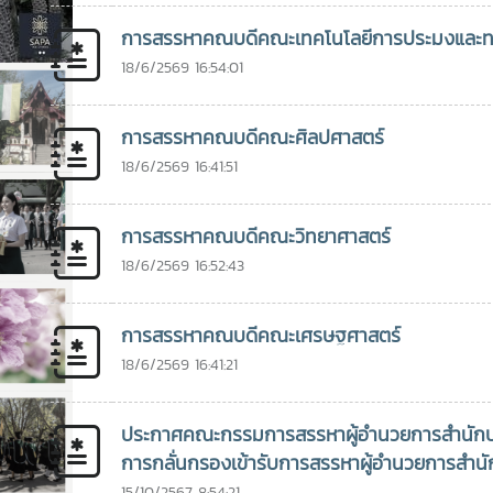
Convention 1-2
ศา
การสรรหาคณบดีคณะเทคโนโลยีการประมงและท
โรงแรมวินทรี ซิตี้
ศร
รีสอร์ท จังหวัดเชียงใหม่
อธ
18/6/2569 16:54:01
สภามหาวิทยาลัยในฐานะ
เ
องค์กรกำกับดูแลเชิง
กา
การสรรหาคณบดีคณะศิลปศาสตร์
นโยบาย มีบทบาทสำคัญ
14
18/6/2569 16:41:51
ในการกำหนดทิศทาง
กร
การพัฒนามหาวิทยาลัย
ปร
การกำกับติดตามการ
หั
การสรรหาคณบดีคณะวิทยาศาสตร์
ดำเนินงาน และการให้ข้อ
ป
18/6/2569 16:52:43
เสนอแนะเชิงนโยบาย
ติ
เพื่อการขับเคลื่อน
เพ
มหาวิทยาลัยไปสู่เป้า
ด
การสรรหาคณบดีคณะเศรษฐศาสตร์
หมายตามยุทธศาสตร์
ปฏ
18/6/2569 16:41:21
ของประเทศ และความ
ปี
คาดหวังของสังคม การ
2
ประกาศคณะกรรมการสรรหาผู้อำนวยการสำนักบริหา
จัดโครงการทบทวนงาน
คุ
การกลั่นกรองเข้ารับการสรรหาผู้อำนวยการสำน
ด้านนโยบาย (Retreat)
อุ
ของสภามหาวิทยาลัย ใน
งา
15/10/2567 8:54:21