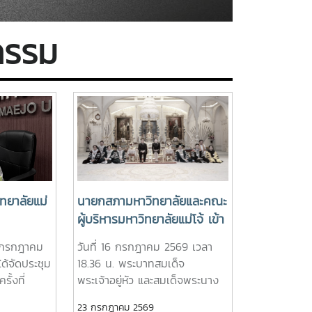
กรรม
ทยาลัยแม่
นายกสภามหาวิทยาลัยและคณะ
ผู้บริหารมหาวิทยาลัยแม่โจ้ เข้า
เฝ้าทูลละอองธุลีพระบาท
23 กรกฎาคม
วันที่ 16 กรกฎาคม 2569 เวลา
ทูลเกล้าฯ ถวายปริญญาดุษฎี
ด้จัดประชุม
18.36 น. พระบาทสมเด็จ
บัณฑิตกิตติมศักดิ์ ครุย
ั้งที่
พระเจ้าอยู่หัว และสมเด็จพระนาง
วิทยฐานะ และผลิตภัณฑ์มงคล
ตราจารย์
เจ้าฯ พระบรมราชินี พระราชทาน
23 กรกฎาคม 2569
ที่เป็นตัวแทนแห่งความสำเร็จ