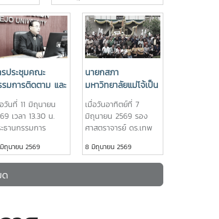
นายกสภา
พระบรมราชวโรกาสให้ คณะผู้
ของมหาวิทยาลัยร่วมกับชุมชน
ประธานที่
บริหารมหาวิทยาลัยแม่โจ้ เข้าเฝ้า
แด่พระบาทสมเด็จพระเจ้าอยู่หัว
สภา
ทูลละอองธุลีพระบาท ทูลเกล้าฯ
าคาร
และสมเด็จพระนางเจ้าฯ
ถวายปริญญาดุษฎีบัณฑิต
 2
กิตติมศักดิ์ ครุยวิทยฐานะ และ
พระบรมราชินี
จัดประชุม
ผลิตภัณฑ์มงคลที่เป็นตัวแทนแห่ง
OOM
ความสำเร็จของมหาวิทยาลัยร่วม
ารประชุมคณะ
นายกสภา
กับชุมชน ในการนี้ รอง
รรมการติดตาม และ
มหาวิทยาลัยแม่โจ้เป็น
ศาสตราจารย์ ดร.เทพ พงษ์พานิช
ะเมินผลการปฏิบัติ
ประธานในพิธีวันคล้าย
ื่อวันที่ 11 มิถุนายน
เมื่อวันอาทิตย์ที่ 7
นายกสภามหาวิทยาลัยแม่โจ้ นำ
้าที่ของหัวหน้าส่วน
วันสถาปนาโรงเรียน
69 เวลา 13.30 น.
มิถุนายน 2569 รอง
คณะผู้บริหารมหาวิทยาลัยเข้าเฝ้าฯ
าน ประจำ
ฝึกหัดครูประถม
ระธานกรรมการ
ศาสตราจารย์ ดร.เทพ
ทูลเกล้าทูลกระหม่อมถวาย
ีงบประมาณ พ.ศ.
กสิกรรมภาคเหนือ
ดตาม และประเมินผล
พงษ์พานิช นายกสภา
ปริญญาดุษฎีบัณฑิตกิตติมศักดิ์
 มิถุนายน 2569
8 มิถุนายน 2569
69 ครั้งที่ 2/2569
ประจำปี 2569
รปฏิบัติหน้าที่ของ
มหาวิทยาลัย ได้รับ
สาขาการพัฒนาภูมิสังคมอย่าง
วหน้าส่วนงานประจำ
เกียรติเป็นประธานในพิธี
ยั่งยืน แด่พระบาทสมเด็จ
มด
งบประมาณ พ.ศ.
ในวันคล้ายวันสถาปนา
พระเจ้าอยู่หัว เพื่อเฉลิมพระเกียรติ
69 จัดให้มีการประชุม
โรงเรียนฝึกหัดครูประถม
คุณในพระวิสัยทัศน์และการพัฒนา
ณะกรรมการติดตาม
กสิกรรมภาคเหนือ
ประเทศอย่างยั่งยืน และทูลเกล้าทูล
ะประเมินผลการปฏิบัติ
ประจำปี 2569 โดยมี
กระหม่อมถวายปริญญาปรัชญา