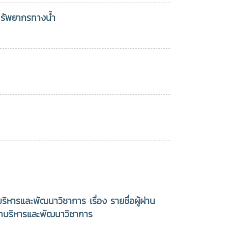
สตราจารย์ ดร.ปรีดา
กล่าว ภาพ : FB เพจ
ยั่งยืน ที่มหาวิทยาลัยแม่โจ้ได้มุ่ง
รัพยากรทางน้ำ
ีนฤวรรณ ผู้ช่วย
มหาวิทยาลัยแม่โจ้, กอง
เน้นเสริมสร้างองค์ความรู้เพื่อ
ิการบดี เป็น
กลาง มหาวิทยาลัยแม่โจ้
ประโยชน์แก่สังคมและประเทศชาติ
ลขานุการคณะกรรม
รฯ ทั้งนี้ เมื่อเวลา
.30 น. ประธาน
รมการติดตาม และ
ะเมินผลฯ ได้เชิญ
วหน้าส่วนงานเข้าร่วม
ระชุมกับคณะกรรมการ
ดตาม และประเมินผลฯ
ื่อนำเสนอผลการ
ำเนินงานตามแผน
ิบัติการ ประจำ
งบประมาณ พ.ศ.
569 และการพบปะพูด
รและพัฒนาวิชาการ เรื่อง รายชื่อผู้ผ่าน
ย รับฟังปัญหาและ
ักบริหารและพัฒนาวิชาการ
ปสรรคในการดำเนิน
นของหัวหน้าส่วนงาน